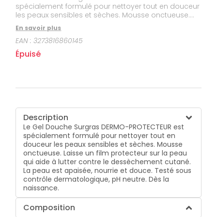
spécialement formulé pour nettoyer tout en douceur
les peaux sensibles et sèches. Mousse onctueuse.
Laisse un film protecteur sur la peau qui aide à lutter
En savoir plus
contre le dessèchement cutané. La peau est
EAN :
3273816860145
apaisée, nourrie et douce. Testé sous contrôle
dermatologique, pH neutre. Dès la naissance.
Épuisé
Description
Le Gel Douche Surgras DERMO-PROTECTEUR est
spécialement formulé pour nettoyer tout en
douceur les peaux sensibles et sèches. Mousse
onctueuse. Laisse un film protecteur sur la peau
qui aide à lutter contre le dessèchement cutané.
La peau est apaisée, nourrie et douce. Testé sous
contrôle dermatologique, pH neutre. Dès la
naissance.
Composition