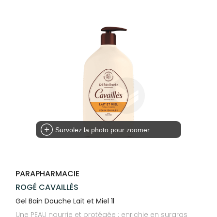
Trousse à
alimentaires
CHEVEUX
SPÉCIALITÉS
VOTRE
pharmacie
APPLICATION
Dispositifs
Cheveux
INFORMATIONS
DE SANTÉ
médicaux
UTILES
Corps
PHARMACIES
Homme
DE GARDE
Solaire
Visage
Survolez la photo pour zoomer
PARAPHARMACIE
ROGÉ CAVAILLÈS
Gel Bain Douche Lait et Miel 1l
Une PEAU nourrie et protégée : enrichie en surgras