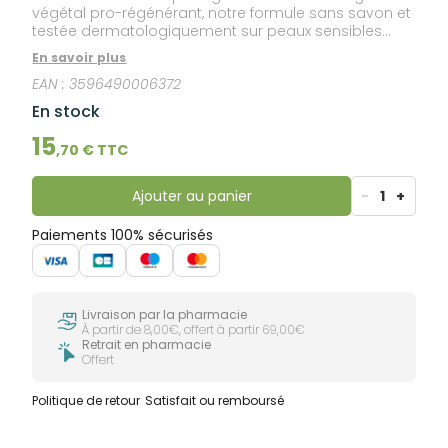
végétal pro-régénérant, notre formule sans savon et
testée dermatologiquement sur peaux sensibles
nettoie la peau en douceur et aide à préserver son
En savoir plus
processus naturel de régénération. Un moment de
EAN :
3596490006372
BIEN-ÊTRE grâce à sa mousse onctueuse et son
parfum lait et miel. Un geste pour la PLANÈTE avec sa
En stock
bouteille 100% en plastique recyclé et recyclable. Pour
toute la FAMILLE : petits et grands dès 1 an.
15
,
70
€ TTC
Ajouter au panier
-
1
+
Paiements 100% sécurisés
Livraison par la pharmacie
À partir de 8,00€, offert à partir 69,00€
Retrait en pharmacie
Offert
Politique de retour
Satisfait ou remboursé