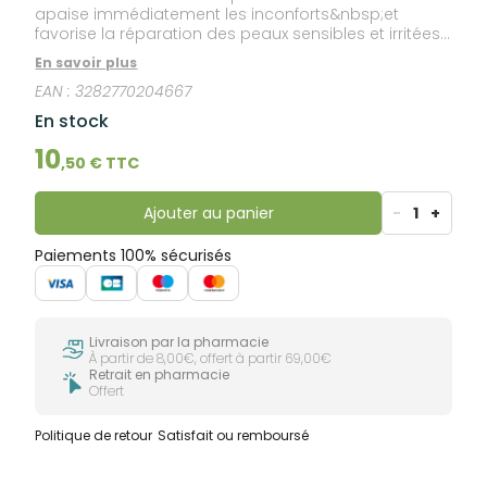
apaise immédiatement les inconforts&nbsp;et
favorise la réparation des peaux sensibles et irritées
dès 48h. Elle forme un film protecteur au niveau des
En savoir plus
irritations des couches superficielles de l’épiderme, et
EAN :
3282770204667
crée un effet « pansement » qui protège la peau. Sa
formule contient une combinaison d'Eau thermale
En stock
d'Avène, de [C⁺-Restore]™ réparateur et d'ingrédients
purifiants: Sulfate de cuivre et Sulfate de zinc.
10
,
50
€ TTC
Cicalfate+ Crème réparatrice protectrice convient
également aux zones intimes externes.
Ajouter au panier
-
1
+
Paiements 100% sécurisés
Livraison par la pharmacie
À partir de 8,00€, offert à partir 69,00€
Retrait en pharmacie
Offert
Politique de retour
Satisfait ou remboursé