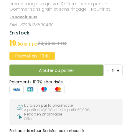
crème magique qui va : Raffermir votre peau -
Gommer sans grain et sans rinçage - Nourrir et
hydrater(1)pendant 24H. La galénique de cette
En savoir plus
formule a été travaillée pour former un patch non
EAN :
3700928800450
occlusif qui maintient l'humidité de la peau. Elle laisse
un film (non gras) seconde peau qui va pénétrer
En stock
immédiatement. Vous pourrez vous habiller
directement après l'avoir appliquée
19
29,90 € TTC
,
90
€ TTC
Promotion -10 €
Ajouter au panier
-
1
+
Paiements 100% sécurisés
Livraison par la pharmacie
À partir de 8,00€, offert à partir 69,00€
Retrait en pharmacie
Offert
Politique de retour
Satisfait ou remboursé