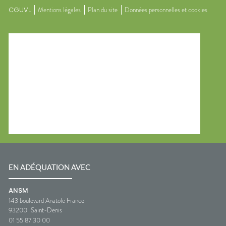
CGUVL
Mentions légales
Plan du site
Données personnelles et cookies
EN ADÉQUATION AVEC
ANSM
143 boulevard Anatole France
93200
Saint-Denis
01 55 87 30 00