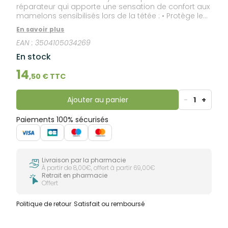
réparateur qui apporte une sensation de confort aux
mamelons sensibilisés lors de la tétée : • Protège les
mamelons sensibilisés • Apaise les sensations
En savoir plus
d'inconfort • Favorise la réparation du mamelon
EAN :
3504105034269
après l'allaitement Sécurité Maman - Bébé: •
Garantie d'innocuité pendant la maternité. • Charte
En stock
sécurité ingrédients. • Testé dermatologiquement.
14
,
50
€ TTC
Ajouter au panier
-
1
+
Paiements 100% sécurisés
Livraison par la pharmacie
À partir de 8,00€, offert à partir 69,00€
Retrait en pharmacie
Offert
Politique de retour
Satisfait ou remboursé