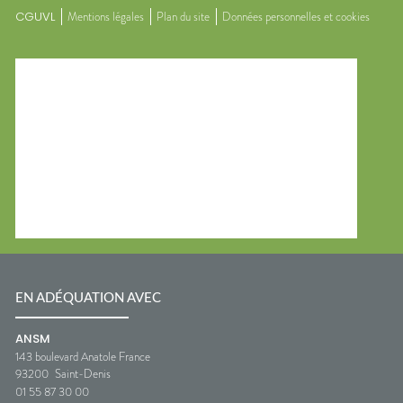
CGUVL
Mentions légales
Plan du site
Données personnelles et cookies
EN ADÉQUATION AVEC
ANSM
143 boulevard Anatole France
93200
Saint-Denis
01 55 87 30 00