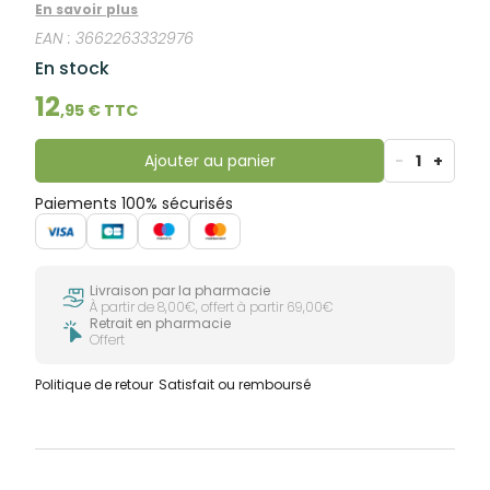
soirées d’été.
En savoir plus
EAN :
3662263332976
En stock
12
,
95
€ TTC
Ajouter au panier
-
1
+
Paiements 100% sécurisés
Livraison par la pharmacie
À partir de 8,00€, offert à partir 69,00€
Retrait en pharmacie
Offert
Politique de retour
Satisfait ou remboursé