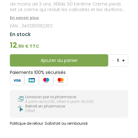
de moins de 3 ans. XÉRIAL 50 Extrême Crème pieds
est LA crème qui réduit les callosités et les durillons
rebelles en 7 jours. Pourquoi la choisir ? Pour son
En savoir plus
brevet Technologie Urée Pure et sa concentration
EAN :
3401381382353
élevée en acide salicylique qui permet de réduire les
callosités et les durillons rebelles des pieds très secs
En stock
en 7 jours seulement ! Sa formule non grasse, s’étale
facilement et pénètre rapidement. Il se peut que sa
12
,
90
€ TTC
texture cristallise à la fin du tube. Cela n’altère pas
son efficacité ni sa bonne tolérance, c’est
simplement la texture qui se modifie.
Ajouter au panier
-
1
+
Paiements 100% sécurisés
Livraison par la pharmacie
À partir de 8,00€, offert à partir 69,00€
Retrait en pharmacie
Offert
Politique de retour
Satisfait ou remboursé