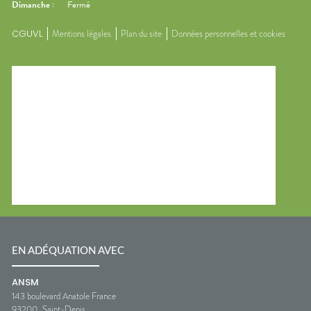
Dimanche
:
Fermé
CGUVL
Mentions légales
Plan du site
Données personnelles et cookies
EN ADÉQUATION AVEC
ANSM
143 boulevard Anatole France
93200
Saint-Denis