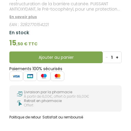
restructuration de la barrière cutanée. PUISSANT
ANTIOXYDANT, le Pré-tocophéryl, pour une protection
cellulaire contre les radicaux libres. Texture fluide et
En savoir plus
légère procurant une véritable sensation de
EAN :
3282770154221
FRAÎCHEUR ET DE CONFORT à l'application. *
Hydratation des couches supérieures de la peau.
En stock
15
,
50
€ TTC
Ajouter au panier
-
1
+
Paiements 100% sécurisés
Livraison par la pharmacie
À partir de 8,00€, offert à partir 69,00€
Retrait en pharmacie
Offert
Politique de retour
Satisfait ou remboursé