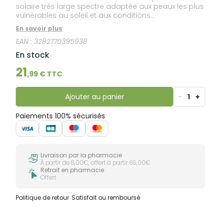
solaire très large spectre adaptée aux peaux les plus
vulnérables au soleil et aux conditions
d'ensoleillement les plus intenses.
En savoir plus
EAN :
3282770395938
En stock
21
,
99
€ TTC
Ajouter au panier
-
1
+
Paiements 100% sécurisés
Livraison par la pharmacie
À partir de 8,00€, offert à partir 69,00€
Retrait en pharmacie
Offert
Politique de retour
Satisfait ou remboursé