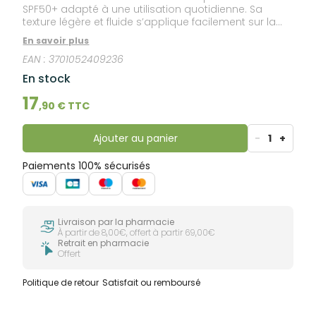
SPF50+ adapté à une utilisation quotidienne. Sa
texture légère et fluide s’applique facilement sur la
peau et s’intègre dans une routine de soin. Convient
En savoir plus
à une application sur le visage et les zones
EAN :
3701052409236
exposées.
En stock
17
,
90
€ TTC
Ajouter au panier
-
1
+
Paiements 100% sécurisés
Livraison par la pharmacie
À partir de 8,00€, offert à partir 69,00€
Retrait en pharmacie
Offert
Politique de retour
Satisfait ou remboursé