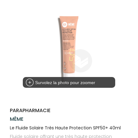
Trousse à
alimentaires
CHEVEUX
SPÉCIALITÉS
VOTRE
pharmacie
APPLICATION
Dispositifs
Cheveux
INFORMATIONS
DE SANTÉ
médicaux
UTILES
Corps
PHARMACIES
Homme
DE GARDE
Solaire
Visage
Survolez la photo pour zoomer
PARAPHARMACIE
MÊME
Le Fluide Solaire Très Haute Protection SPF50+ 40ml
Fluide solaire offrant une très haute protection