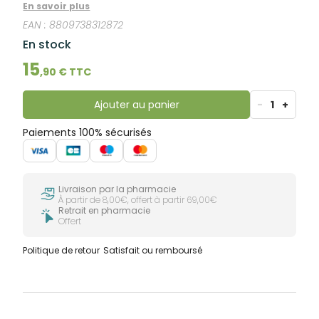
irrégulière et à une production excessive de sébum.
En savoir plus
EAN :
8809738312872
En stock
15
,
90
€ TTC
Ajouter au panier
-
1
+
Paiements 100% sécurisés
Livraison par la pharmacie
À partir de 8,00€, offert à partir 69,00€
Retrait en pharmacie
Offert
Politique de retour
Satisfait ou remboursé