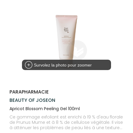
Trousse à
alimentaires
CHEVEUX
SPÉCIALITÉS
VOTRE
pharmacie
APPLICATION
Dispositifs
Cheveux
INFORMATIONS
DE SANTÉ
médicaux
UTILES
Corps
PHARMACIES
Homme
DE GARDE
Solaire
Visage
Survolez la photo pour zoomer
PARAPHARMACIE
BEAUTY OF JOSEON
Apricot Blossom Peeling Gel 100ml
Ce gommage exfoliant est enrichi à 19 % d'eau florale
de Prunus Mume et à 8 % de cellulose végétale. Il vise
à atténuer les problèmes de peau liés à une texture