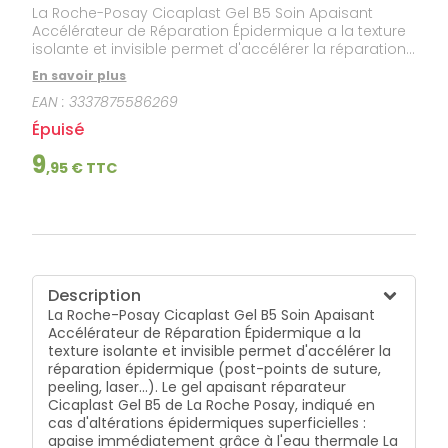
La Roche-Posay Cicaplast Gel B5 Soin Apaisant
Accélérateur de Réparation Épidermique a la texture
isolante et invisible permet d'accélérer la réparation
épidermique (post-points de suture, peeling, laser...).
En savoir plus
Le gel apaisant réparateur Cicaplast Gel B5 de La
EAN :
3337875586269
Roche Posay, indiqué en cas d'altérations
épidermiques superficielles : apaise immédiatement
Épuisé
grâce à l'eau thermale La Roche-Posay et au
Panthénol 5%, permet une réparation épidermique
9
,
95
€ TTC
de la barrière cutanée grâce au Madécassoside,
Cuivre, Zinc, Manganèse, et à l'Acide Hyaluronique,
possède une texture pro-massante grâce au gel
siliconé enrichi en glycérine. Les résultats de
Cicaplast Gel B5 Soin Apaisant Accélérateur de
Réparation Épidermique : la peau retrouve qualité,
souplesse et confort.
Description
La Roche-Posay Cicaplast Gel B5 Soin Apaisant
Accélérateur de Réparation Épidermique a la
texture isolante et invisible permet d'accélérer la
réparation épidermique (post-points de suture,
peeling, laser...). Le gel apaisant réparateur
Cicaplast Gel B5 de La Roche Posay, indiqué en
cas d'altérations épidermiques superficielles :
apaise immédiatement grâce à l'eau thermale La