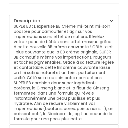
Description
SUPER BB : L’expertise BB Crème mi-teint mi-soin
boostée pour camoufler et agir sur vos
imperfections sans effet de matière. Révélez
votre « peau de bébé » sans effet masque grâce
à cette nouvelle BB crème couvrante ! Côté teint
: plus couvrante que la BB crème originale, SUPER
BB camoufle même vos imperfections, rougeurs
et taches pigmentaires. Grâce à sa texture légère
et confortable, cette BB crème couvrante laisse
un fini satiné naturel et un teint parfaitement
unifié. Côté soin : ce soin anti imperfections
SUPER BB combine deux super ingrédients
coréens, le Ginseng blanc et la fleur de Ginseng
fermentée, dans une formule qui révèle
instantanément une peau plus lisse et plus
hydratée. Afin de réduire visiblement vos
imperfections (boutons, pores, points noirs, ...), un
puissant actif, le Niacinamide, agit au coeur de la
formule pour une peau plus nette.