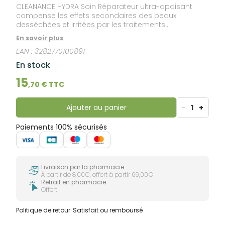
CLEANANCE HYDRA Soin Réparateur ultra-apaisant
compense les effets secondaires des peaux
desséchées et irritées par les traitements
médicamenteux, pour une meilleure observance
En savoir plus
thérapeutique.
EAN :
3282770100891
En stock
15
,
70
€ TTC
Ajouter au panier
-
1
+
Paiements 100% sécurisés
Livraison par la pharmacie
À partir de 8,00€, offert à partir 69,00€
Retrait en pharmacie
Offert
Politique de retour
Satisfait ou remboursé