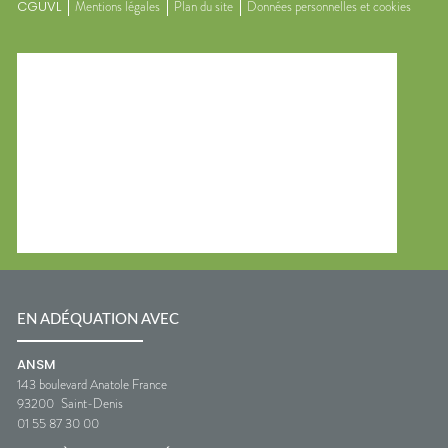
CGUVL
Mentions légales
Plan du site
Données personnelles et cookies
EN ADÉQUATION AVEC
ANSM
143 boulevard Anatole France
93200
Saint-Denis
01 55 87 30 00