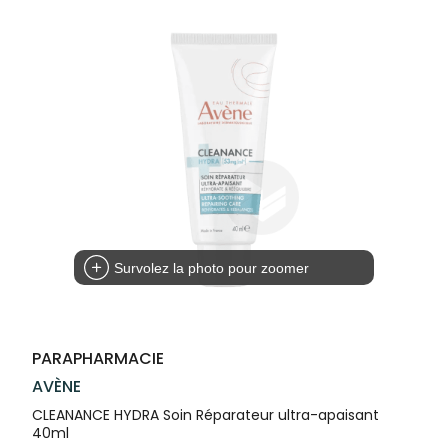
Trousse à
alimentaires
CHEVEUX
SPÉCIALITÉS
VOTRE
pharmacie
APPLICATION
Dispositifs
Cheveux
INFORMATIONS
DE SANTÉ
médicaux
UTILES
Corps
PHARMACIES
Homme
DE GARDE
Solaire
Visage
Survolez la photo pour zoomer
PARAPHARMACIE
AVÈNE
CLEANANCE HYDRA Soin Réparateur ultra-apaisant
40ml