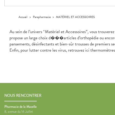
Trousse à
alimentaires
CHEVEUX
SPÉCIALITÉS
VOTRE
pharmacie
APPLICATION
Dispositifs
Cheveux
INFORMATIONS
DE SANTÉ
médicaux
UTILES
Corps
Accueil
>
Parapharmacie
>
MATÉRIEL ET ACCESSOIRES
PHARMACIES
Homme
DE GARDE
Solaire
Au sein de l’univers “Matériel et Accessoires”, vous trouverez
Visage
propose un large choix d���articles d’orthopédie ou encore d’
pansements, désinfectants et bien-sûr trousses de premiers sec
Enfin, pour lutter contre les virus, retrouvez ici thermomètre
NOUS RENCONTRER
Pharmacie de la Mazelle
8, avenue du 14 Juillet