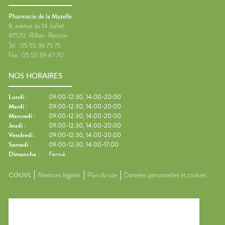
excessive aux rayons
ultraviolets (UV).Même lorsque
Pharmacie de la Mazelle
le ciel est légèrement couvert
8, avenue du 14 Juillet
ou que le vent donne une
87570
Rilhac-Rancon
sensation de fraîcheur, les UV
Tel :
05 55 36 75 75
continuent d'atteindre la
Fax :
05 55 39 47 70
peau.Résultat : elle devient
rouge, chaude et parfois
sensible au toucher.🔥 Les
NOS HORAIRES
premiers signes☀️ rougeur de la
peau🔥 sensation de chaleur😣
Lundi
:
09:00-12:30, 14:00-20:00
tiraillements ou sensibilité💧
Mardi
:
09:00-12:30, 14:00-20:00
peau plus sèche que
Mercredi
:
09:00-12:30, 14:00-20:00
d'habitudeDans certains cas,
Jeudi
:
09:00-12:30, 14:00-20:00
de petites cloques peuvent
Vendredi
:
09:00-12:30, 14:00-20:00
apparaître. Si elles sont
Samedi
:
09:00-12:30, 14:00-17:00
nombreuses ou
Dimanche
:
Fermé
accompagnées d'une
altération de l'état général, un
CGUVL
Mentions légales
Plan du site
Données personnelles et cookies
avis médical est
recommandé.❄️ Les bons
gestes pour apaiser la peau🚿
Prendre une douche tiède ou
fraîche.🧴 Appliquer
régulièrement une crème ou