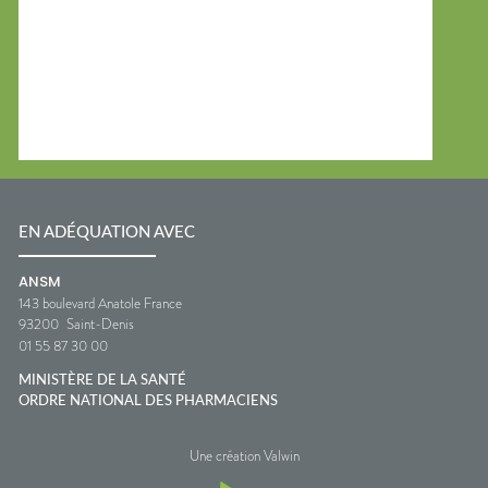
un lait après-soleil hydratant.💧
Boire suffisamment d'eau pour
compenser les pertes liées à la
chaleur.👕 Protéger la zone
concernée du soleil jusqu'à la
disparition des symptômes.🚫
Éviter de percer d'éventuelles
petites cloques.💊 Un petit
coup de pouce possible🌿 Gel
d'aloe vera.🌿 Crèmes
hydratantes réparatrices.💧
Solutions riches en agents
EN ADÉQUATION AVEC
hydratants.🧂 Une bonne
hydratation contribue
ANSM
également au confort cutané.
143 boulevard Anatole France
👩‍⚕️ L'œil du pharmacienAu
93200
Saint-Denis
comptoir, beaucoup de
personnes pensent qu'un coup
01 55 87 30 00
de soleil est "normal" en début
d'été. En réalité, il s'agit surtout
MINISTÈRE DE LA SANTÉ
d'un signal envoyé par la peau
ORDRE NATIONAL DES PHARMACIENS
pour dire qu'elle a reçu un peu
trop de soleil.Quelques gestes
Une création Valwin
simples permettent
généralement de retrouver