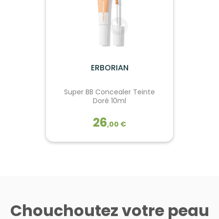
ERBORIAN
Super BB Concealer Teinte
Doré 10ml
26
,
00
€
ERBORIAN
Super BB Concealer Teinte
Doré 10ml
Chouchoutez votre peau
Un anticernes qui allie haute