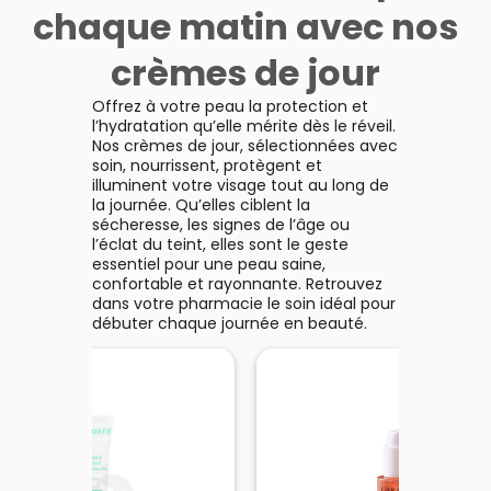
couvrance et soin efficace.
chaque matin avec nos
Super BB Concealer est un
anticernes haute couvrance,
crèmes de jour
au fini naturel, qui apporte bien
plus à votre peau : sa formule
crémeuse et hydratante,
Voir le produit
Offrez à votre peau la protection et
contenant 5% de Niacinamide,
l’hydratation qu’elle mérite dès le réveil.
camoufle parfaitement cernes
Nos crèmes de jour, sélectionnées avec
et imperfections, tout en les
soin, nourrissent, protègent et
réduisant jour après jour. C’est
Ajouter au panier
illuminent votre visage tout au long de
cliniquement prouvé !
la journée. Qu’elles ciblent la
sécheresse, les signes de l’âge ou
l’éclat du teint, elles sont le geste
essentiel pour une peau saine,
confortable et rayonnante. Retrouvez
dans votre pharmacie le soin idéal pour
débuter chaque journée en beauté.