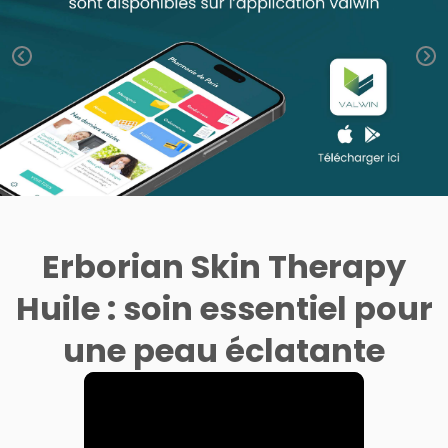
Trousse à
alimentaires
CHEVEUX
SPÉCIALITÉS
VOTRE
pharmacie
APPLICATION
Dispositifs
Cheveux
INFORMATIONS
DE SANTÉ
médicaux
UTILES
Corps
PHARMACIES
Homme
DE GARDE
Solaire
Visage
Erborian Skin Therapy
Huile : soin essentiel pour
une peau éclatante